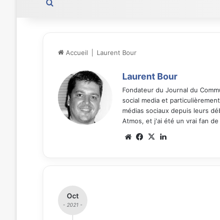
Rechercher
Accueil
|
Laurent Bour
Laurent Bour
Fondateur du Journal du Commun
social media et particulièrement
médias sociaux depuis leurs déb
Atmos, et j'ai été un vrai fan d
We
Fa
X
Lin
bsi
ce
ke
te
bo
din
ok
Oct
- 2021 -