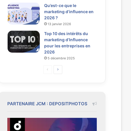
Qu’est-ce que le
marketing d’influence en
2026 ?
13 janvier 2026
Top 10 des intérêts du
marketing d’Influence
pour les entreprises en
2026
5 décembre 2025
P
P
a
a
g
g
e
e
p
s
PARTENAIRE JCM : DEPOSITPHOTOS
r
u
é
i
c
v