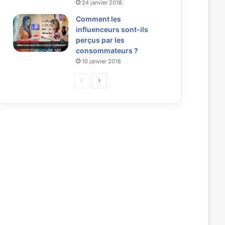
24 janvier 2018
Comment les
influenceurs sont-ils
perçus par les
consommateurs ?
10 janvier 2018
P
P
a
a
g
g
e
e
p
s
r
u
é
i
c
v
é
a
d
n
e
t