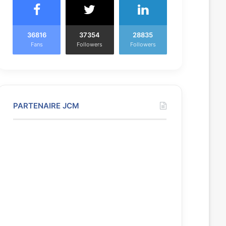
36816
37354
28835
Fans
Followers
Followers
PARTENAIRE JCM