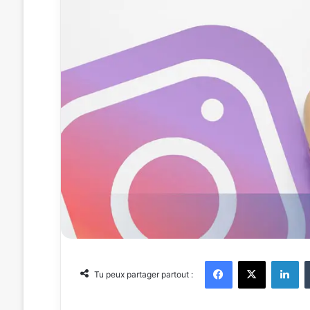
Facebook
X
Linkedin
Tu peux partager partout :