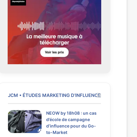
é
a
d
n
e
t
n
e
t
e
JCM • ÉTUDES MARKETING D’INFLUENCE
NEOW by 18h08 : un cas
d’école de campagne
d’influence pour du Go-
to-Market