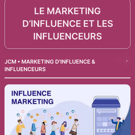
LE MARKETING
D’INFLUENCE ET LES
INFLUENCEURS
JCM • MARKETING D'INFLUENCE &
Page
Pag
précéden
suiv
INFLUENCEURS