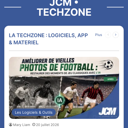
JCM •
TECHZONE
LA TECHZONE : LOGICIELS, APP
Plus
Page
Page
précédente
suivan
& MATERIEL
Les Logiciels & Outils
Mary Liam
20 juillet 2026