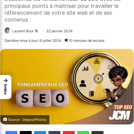
principaux points à maitriser pour travailler le
référencement de votre site web et de ses
contenus :
Laurent Bour
Follow
22 janvier 2024
on
Dernière mise à jour: 6 juillet 2024
10 minutes de lecture
X
→
Index
Source : DepositPhotos
Facebook
X
Linkedin
Tumblr
Pinterest
WhatsApp
Partager par email