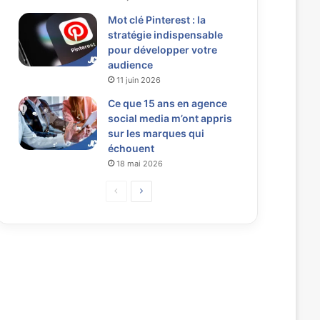
Mot clé Pinterest : la
stratégie indispensable
pour développer votre
audience
11 juin 2026
Ce que 15 ans en agence
social media m’ont appris
sur les marques qui
échouent
18 mai 2026
P
P
a
a
g
g
e
e
p
s
r
u
é
i