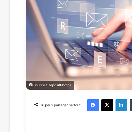
Source : DepositPhotos
Facebook
X
Linkedin
Tu peux partager partout :