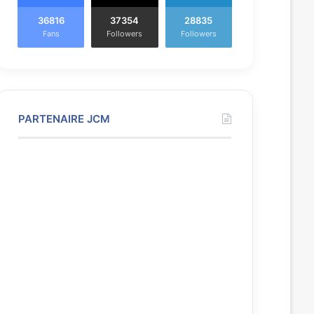
36816
37354
28835
Fans
Followers
Followers
PARTENAIRE JCM