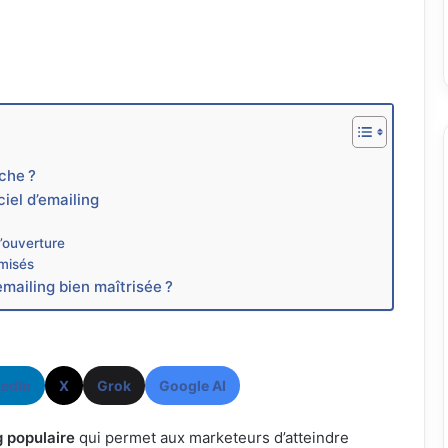
che ?
iel d’emailing
’ouverture
misés
emailing bien maîtrisée ?
kedIn
X
Grok
Google AI
g
populaire
qui permet aux marketeurs d’atteindre