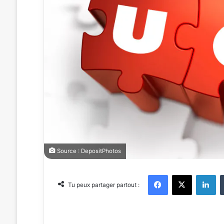
Source : DepositPhotos
Facebook
X
Linkedin
Tu peux partager partout :