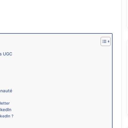
es UGC
unauté
letter
nkedIn
nkedIn ?