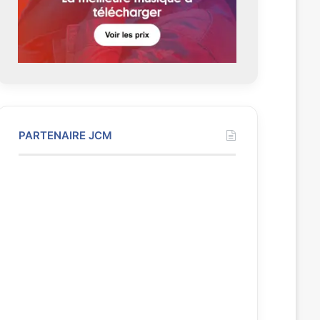
t
e
PARTENAIRE JCM