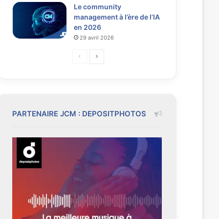
Le community
management à l’ère de l’IA
en 2026
29 avril 2026
P
P
a
a
g
g
e
e
p
s
PARTENAIRE JCM : DEPOSITPHOTOS
r
u
é
i
c
v
é
a
d
n
e
t
n
e