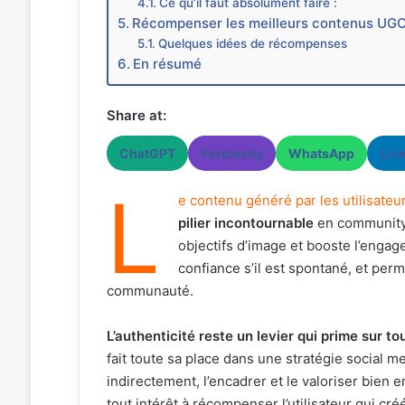
Ce qu’il faut absolument faire :
Récompenser les meilleurs contenus UG
Quelques idées de récompenses
En résumé
Share at:
ChatGPT
Perplexity
WhatsApp
Lin
L
e contenu généré par les utilisate
pilier incontournable
en community
objectifs d’image et booste l’engage
confiance s’il est spontané, et perme
communauté.
L’authenticité reste un levier qui prime sur t
fait toute sa place dans une stratégie social me
indirectement, l’encadrer et le valoriser bie
tout intérêt à récompenser l’utilisateur qui 