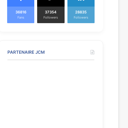
36816
37354
28835
Fans
Followers
Followers
PARTENAIRE JCM