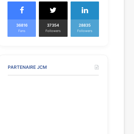
36816
37354
28835
Fans
Followers
Followers
PARTENAIRE JCM