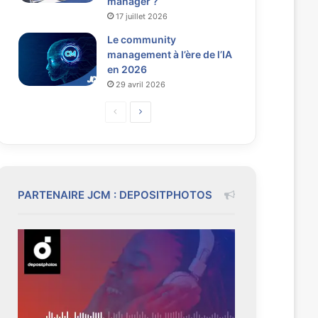
manager ?
17 juillet 2026
Le community
management à l’ère de l’IA
en 2026
29 avril 2026
P
P
a
a
g
g
e
e
p
s
PARTENAIRE JCM : DEPOSITPHOTOS
r
u
é
i
c
v
é
a
d
n
e
t