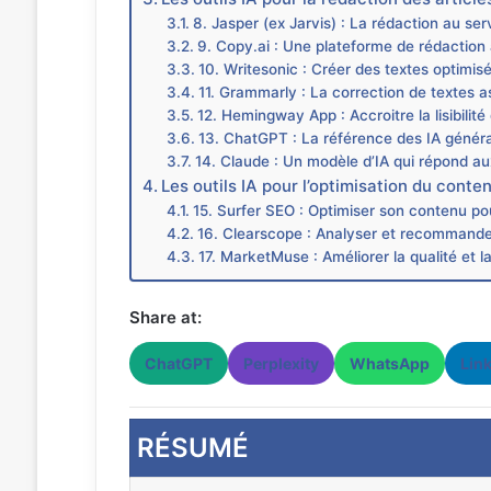
8. Jasper (ex Jarvis) : La rédaction au 
9. Copy.ai : Une plateforme de rédaction 
10. Writesonic : Créer des textes optimis
11. Grammarly : La correction de textes a
12. Hemingway App : Accroitre la lisibilité 
13. ChatGPT : La référence des IA généra
14. Claude : Un modèle d’IA qui répond a
Les outils IA pour l’optimisation du cont
15. Surfer SEO : Optimiser son contenu po
16. Clearscope : Analyser et recommande
17. MarketMuse : Améliorer la qualité et
Share at:
ChatGPT
Perplexity
WhatsApp
Lin
RÉSUMÉ