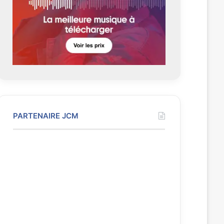
n
e
t
e
PARTENAIRE JCM