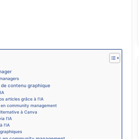
nager
 managers
on de contenu graphique
’IA
 articles grâce à l’IA
ing en community management
alternative à Canva
ia l’IA
à l’IA
 graphiques
cles en community management