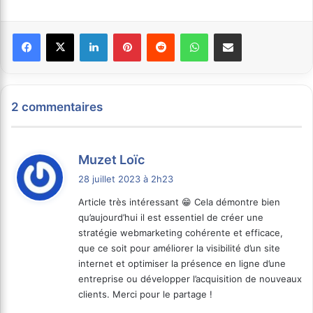
Facebook
X
Linkedin
Pinterest
Reddit
WhatsApp
Partager par email
2 commentaires
d
Muzet Loïc
i
28 juillet 2023 à 2h23
t
Article très intéressant 😁 Cela démontre bien
qu’aujourd’hui il est essentiel de créer une
:
stratégie webmarketing cohérente et efficace,
que ce soit pour améliorer la visibilité d’un site
internet et optimiser la présence en ligne d’une
entreprise ou développer l’acquisition de nouveaux
clients. Merci pour le partage !