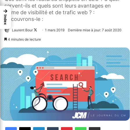
servent-ils et quels sont leurs avantages en
→
terme de visibilité et de trafic web ? :
Index
Decouvrons-le :
Laurent Bour
Follow
1 mars 2019
Dernière mise à jour: 7 août 2020
on
4 minutes de lecture
X
Facebook
X
Linkedin
Tumblr
Pinterest
WhatsApp
Partager par email