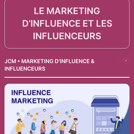
LE MARKETING
D’INFLUENCE ET LES
INFLUENCEURS
JCM • MARKETING D'INFLUENCE &
Page
Pag
précéden
suiv
INFLUENCEURS