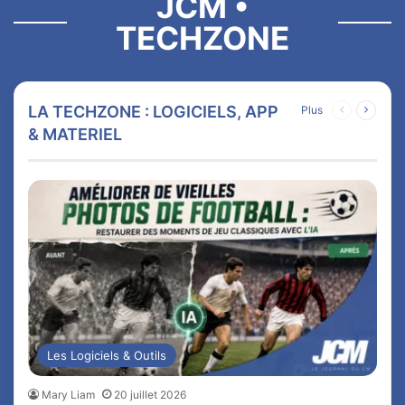
JCM •
TECHZONE
LA TECHZONE : LOGICIELS, APP
Plus
Page
Page
précédente
suivan
& MATERIEL
Les Logiciels & Outils
Mary Liam
20 juillet 2026