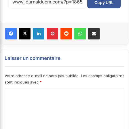
Copy URL
Facebook
X
Linkedin
Pinterest
Reddit
WhatsApp
Partager par email
Laisser un commentaire
Votre adresse e-mail ne sera pas publiée.
Les champs obligatoires
sont indiqués avec
*
C
o
m
m
e