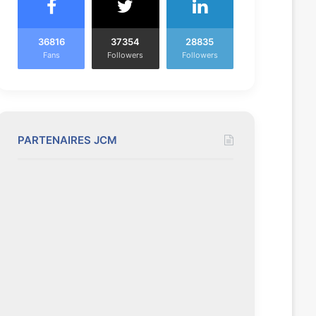
36816
37354
28835
Fans
Followers
Followers
PARTENAIRES JCM