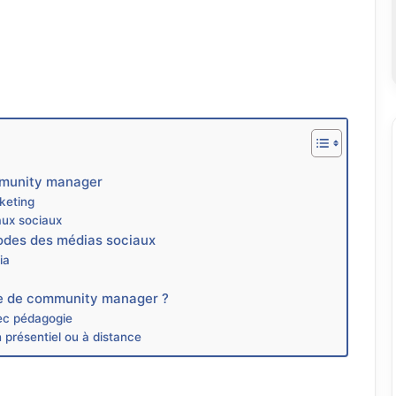
mmunity manager
keting
aux sociaux
odes des médias sociaux
ia
nte de community manager ?
ec pédagogie
n présentiel ou à distance