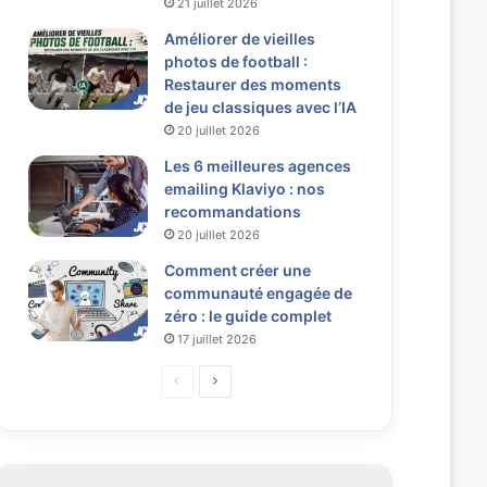
21 juillet 2026
Améliorer de vieilles
photos de football :
Restaurer des moments
de jeu classiques avec l’IA
20 juillet 2026
Les 6 meilleures agences
emailing Klaviyo : nos
recommandations
20 juillet 2026
Comment créer une
communauté engagée de
zéro : le guide complet
17 juillet 2026
P
P
a
a
g
g
e
e