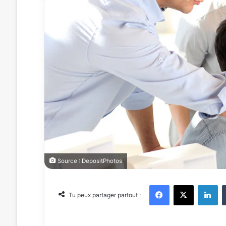
Source : DepositPhotos
Facebook
X
Linkedin
Tu peux partager partout :