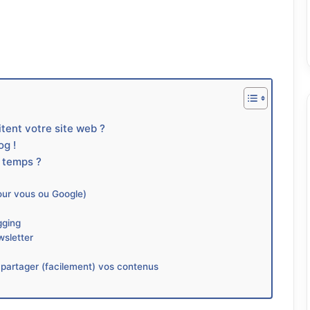
tent votre site web ?
og !
u temps ?
pour vous ou Google)
s
gging
wsletter
e partager (facilement) vos contenus