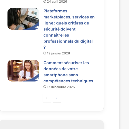
24 avril 2026
Plateformes,
marketplaces, services en
ligne : quels critères de
sécurité doivent
connaître les
professionnels du digital
?
19 janvier 2026
Comment sécuriser les
données de votre
smartphone sans
compétences techniques
17 décembre 2025
P
P
a
a
g
g
e
e