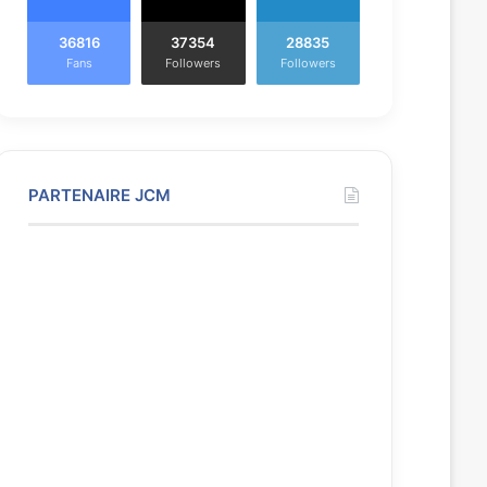
36816
37354
28835
Fans
Followers
Followers
PARTENAIRE JCM