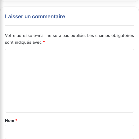
Laisser un commentaire
Votre adresse e-mail ne sera pas publiée.
Les champs obligatoires
sont indiqués avec
*
C
o
m
m
e
n
t
a
Nom
*
i
r