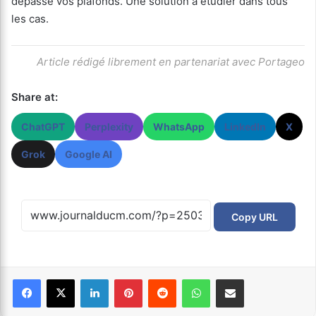
dépasse vos plafonds. Une solution à étudier dans tous
les cas.
Article rédigé librement en partenariat avec Portageo
Share at:
ChatGPT
Perplexity
WhatsApp
LinkedIn
X
Grok
Google AI
Copy URL
Facebook
X
Linkedin
Pinterest
Reddit
WhatsApp
Partager par email