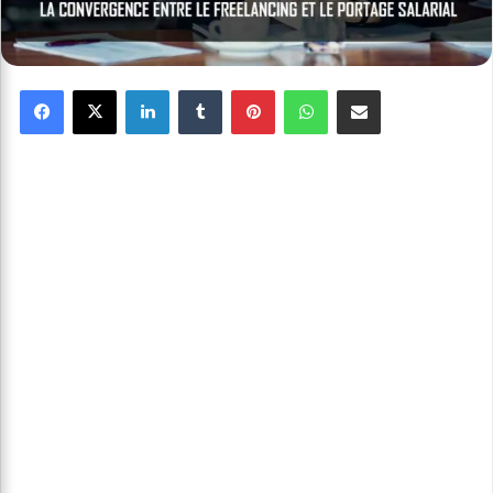
Facebook
X
Linkedin
Tumblr
Pinterest
WhatsApp
Partager par email