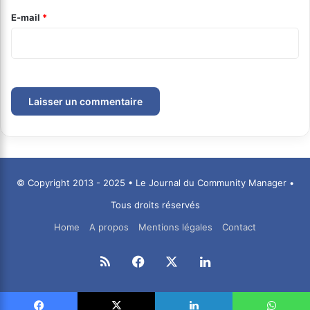
e
E-mail
*
*
© Copyright 2013 - 2025 • Le Journal du Community Manager •
Tous droits réservés
Home
A propos
Mentions légales
Contact
RSS
Facebook
X
Linkedin