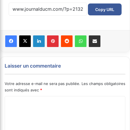
Copy URL
Facebook
X
Linkedin
Pinterest
Reddit
WhatsApp
Partager par email
Laisser un commentaire
Votre adresse e-mail ne sera pas publiée.
Les champs obligatoires
sont indiqués avec
*
C
o
m
m