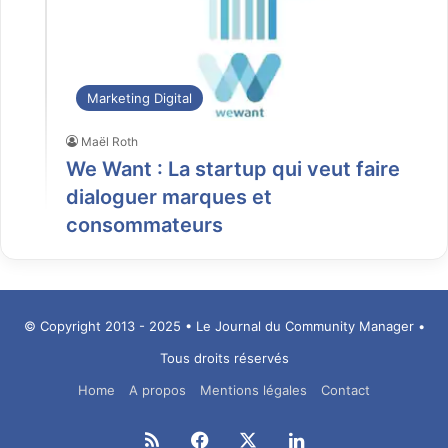
Marketing Digital
Maël Roth
We Want : La startup qui veut faire
dialoguer marques et
consommateurs
© Copyright 2013 - 2025 • Le Journal du Community Manager •
Tous droits réservés
Home
A propos
Mentions légales
Contact
RSS
Facebook
X
Linkedin