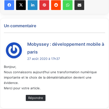
Facebook
X
Linkedin
Pinterest
Reddit
WhatsApp
Partager par email
Un commentaire
Mobyssey : développement mobile à
d
paris
i
27 août 2020 à 17h37
t
Bonjour,
Nous connaissons aujourd’hui une transformation numérique
:
importante et le choix de la dématérialisation devient une
évidence.
Merci pour votre article.
Répondre