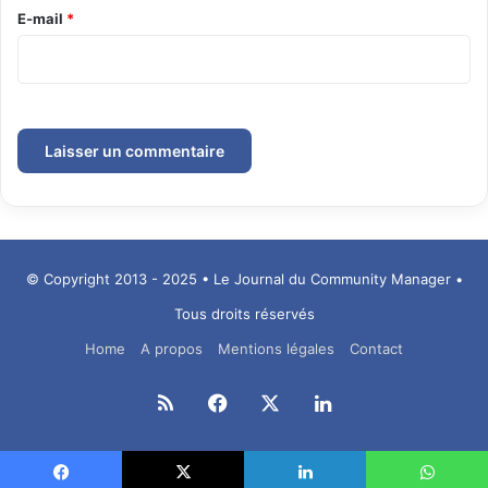
e
E-mail
*
*
© Copyright 2013 - 2025 • Le Journal du Community Manager •
Tous droits réservés
Home
A propos
Mentions légales
Contact
RSS
Facebook
X
Linkedin