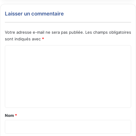
Laisser un commentaire
Votre adresse e-mail ne sera pas publiée.
Les champs obligatoires
sont indiqués avec
*
C
o
m
m
e
n
t
a
Nom
*
i
r