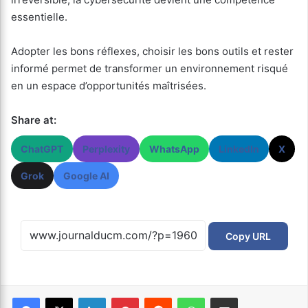
essentielle.
Adopter les bons réflexes, choisir les bons outils et rester
informé permet de transformer un environnement risqué
en un espace d’opportunités maîtrisées.
Share at:
ChatGPT
Perplexity
WhatsApp
LinkedIn
X
Grok
Google AI
Copy URL
Facebook
X
Linkedin
Pinterest
Reddit
WhatsApp
Partager par email