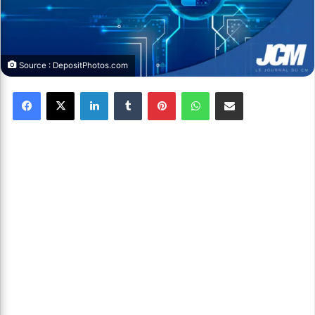
Source : DepositPhotos.com
Facebook
X
Linkedin
Tumblr
Pinterest
WhatsApp
Partager par email