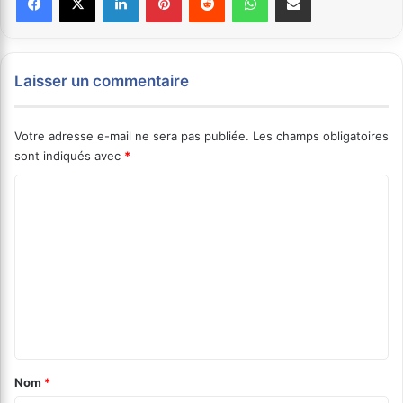
Laisser un commentaire
Votre adresse e-mail ne sera pas publiée.
Les champs obligatoires
sont indiqués avec
*
C
o
m
m
e
n
t
a
Nom
*