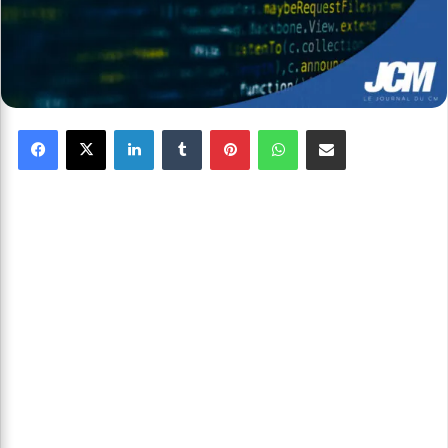
Facebook
X
Linkedin
Tumblr
Pinterest
WhatsApp
Partager par email