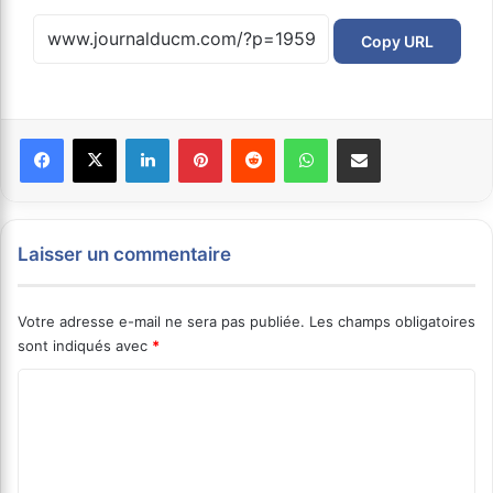
Copy URL
Facebook
X
Linkedin
Pinterest
Reddit
WhatsApp
Partager par email
Laisser un commentaire
Votre adresse e-mail ne sera pas publiée.
Les champs obligatoires
sont indiqués avec
*
C
o
m
m