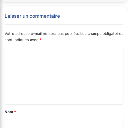
Laisser un commentaire
Votre adresse e-mail ne sera pas publiée.
Les champs obligatoires
sont indiqués avec
*
C
o
m
m
e
n
t
a
Nom
*
i
r