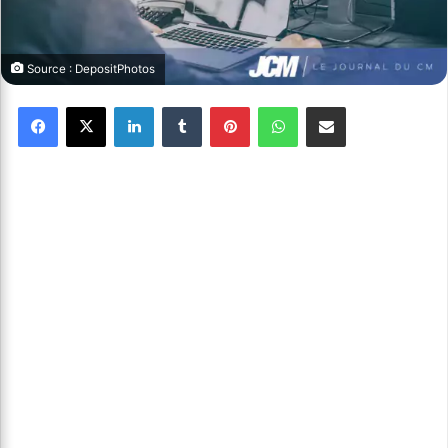
Source : DepositPhotos
Facebook
X
Linkedin
Tumblr
Pinterest
WhatsApp
Partager par email