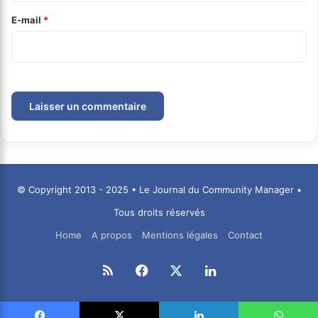
e
E-mail
*
*
© Copyright 2013 - 2025 • Le Journal du Community Manager •
Tous droits réservés
Home
A propos
Mentions légales
Contact
RSS
Facebook
X
Linkedin