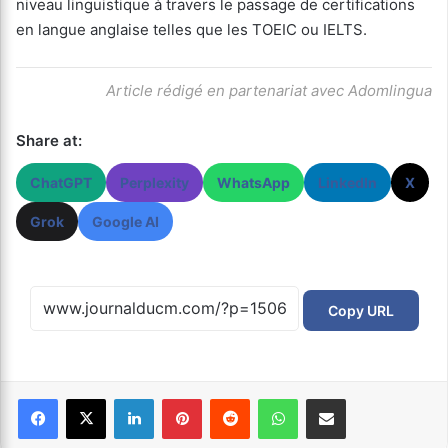
niveau linguistique à travers le passage de certifications
en langue anglaise telles que les TOEIC ou IELTS.
Article rédigé en partenariat avec Adomlingua
Share at:
ChatGPT
Perplexity
WhatsApp
LinkedIn
X
Grok
Google AI
Copy URL
Facebook
X
Linkedin
Pinterest
Reddit
WhatsApp
Partager par email