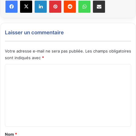
Facebook
X
Linkedin
Pinterest
Reddit
WhatsApp
Partager par email
Laisser un commentaire
Votre adresse e-mail ne sera pas publiée.
Les champs obligatoires
sont indiqués avec
*
C
o
m
m
e
n
t
a
Nom
*