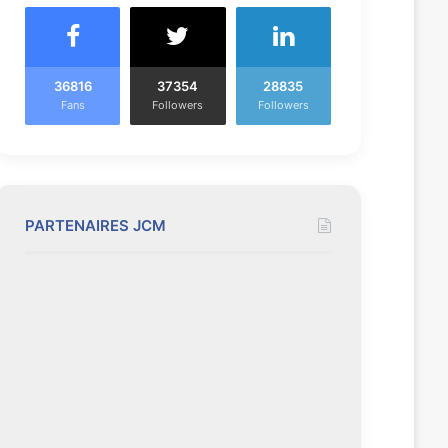
36816
37354
28835
Fans
Followers
Followers
PARTENAIRES JCM