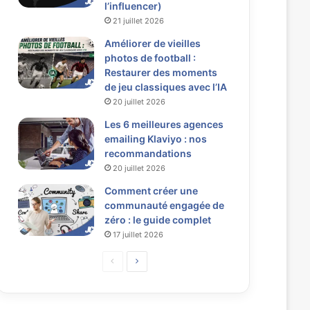
l’influencer)
21 juillet 2026
Améliorer de vieilles
photos de football :
Restaurer des moments
de jeu classiques avec l’IA
20 juillet 2026
Les 6 meilleures agences
emailing Klaviyo : nos
recommandations
20 juillet 2026
Comment créer une
communauté engagée de
zéro : le guide complet
17 juillet 2026
P
P
a
a
g
g