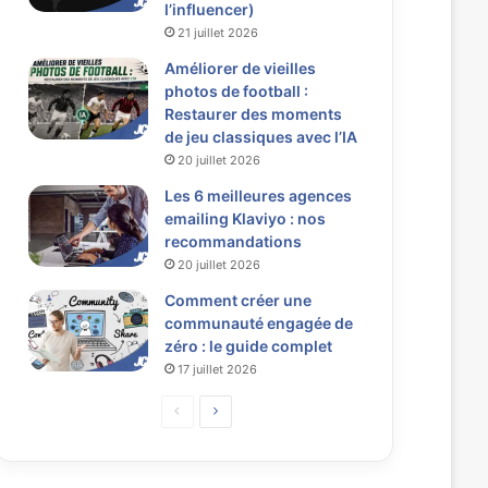
l’influencer)
21 juillet 2026
Améliorer de vieilles
photos de football :
Restaurer des moments
de jeu classiques avec l’IA
20 juillet 2026
Les 6 meilleures agences
emailing Klaviyo : nos
recommandations
20 juillet 2026
Comment créer une
communauté engagée de
zéro : le guide complet
17 juillet 2026
P
P
a
a
g
g