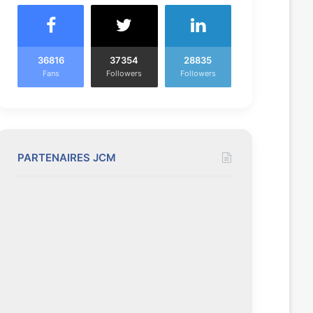
36816
37354
28835
Fans
Followers
Followers
PARTENAIRES JCM