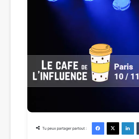
Facebook
X
Linkedin
Tu peux partager partout :