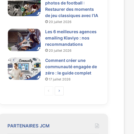
photos de football :
Restaurer des moments
de jeu classiques avec l’IA
20 juillet 2026
Les 6 meilleures agences
emailing Klaviyo : nos
recommandations
20 juillet 2026
Comment créer une
communauté engagée de
zéro : le guide complet
17 juillet 2026
P
P
a
a
g
g
e
e
p
s
PARTENAIRES JCM
r
u