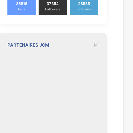
36816
37354
28835
Fans
Followers
Followers
PARTENAIRES JCM