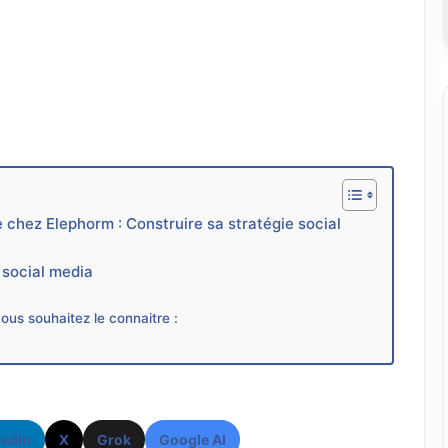
 chez Elephorm : Construire sa stratégie social
 social media
ous souhaitez le connaitre :
kedIn
X
Grok
Google AI