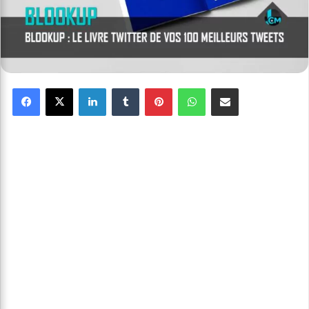
Facebook
X
Linkedin
Tumblr
Pinterest
WhatsApp
Partager par email