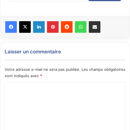
Facebook
X
Linkedin
Pinterest
Reddit
WhatsApp
Partager par email
Laisser un commentaire
Votre adresse e-mail ne sera pas publiée.
Les champs obligatoires
sont indiqués avec
*
C
o
m
m
e
n