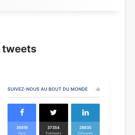
s tweets
SUIVEZ-NOUS AU BOUT DU MONDE
36816
37354
28835
Fans
Followers
Followers