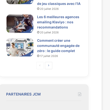
de jeu classiques avec l’IA
20 juillet 2026
Les 6 meilleures agences
emailing Klaviyo : nos
recommandations
20 juillet 2026
Comment créer une
communauté engagée de
zéro : le guide complet
17 juillet 2026
P
P
a
a
g
g
e
e
p
s
PARTENAIRES JCM
r
u
é
i