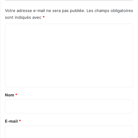
Votre adresse e-mail ne sera pas publiée.
Les champs obligatoires
sont indiqués avec
*
C
o
m
m
e
n
t
a
Nom
*
i
r
e
E-mail
*
*