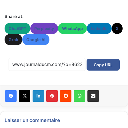
Share at:
ChatGPT
Perplexity
WhatsApp
LinkedIn
X
Grok
Google AI
Copy URL
Facebook
X
Linkedin
Pinterest
Reddit
WhatsApp
Partager par email
Laisser un commentaire