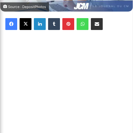
Source : DepositPhotos
Facebook
X
Linkedin
Tumblr
Pinterest
WhatsApp
Partager par email