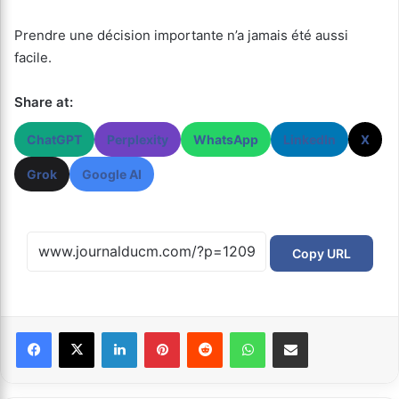
Prendre une décision importante n’a jamais été aussi
facile.
Share at:
ChatGPT
Perplexity
WhatsApp
LinkedIn
X
Grok
Google AI
Copy URL
Facebook
X
Linkedin
Pinterest
Reddit
WhatsApp
Partager par email