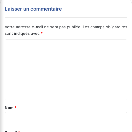
Laisser un commentaire
Votre adresse e-mail ne sera pas publiée.
Les champs obligatoires
sont indiqués avec
*
C
o
m
m
e
n
t
a
Nom
*
i
r