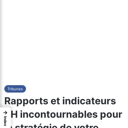
Tribunes
Rapports et indicateurs
RH incontournables pour
→
Index
la stratégie de votre