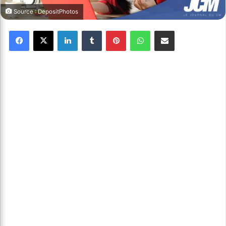
Source : DepositPhotos
Facebook
X
Linkedin
Tumblr
Pinterest
WhatsApp
Partager par email