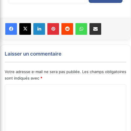
Facebook
X
Linkedin
Pinterest
Reddit
WhatsApp
Partager par email
Laisser un commentaire
Votre adresse e-mail ne sera pas publiée.
Les champs obligatoires
sont indiqués avec
*
C
o
m
m
e