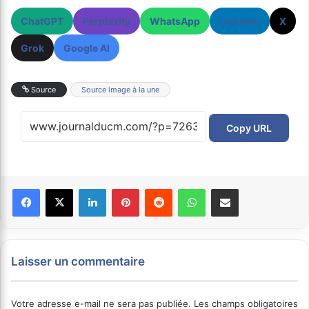
ChatGPT
Perplexity
WhatsApp
LinkedIn
X
Grok
Google AI
Source
Source image à la une
Copy URL
Facebook
X
Linkedin
Pinterest
Reddit
WhatsApp
Partager par email
Laisser un commentaire
Votre adresse e-mail ne sera pas publiée.
Les champs obligatoires