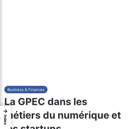
Business & Finances
La GPEC dans les
→
métiers du numérique et
Index
les startups