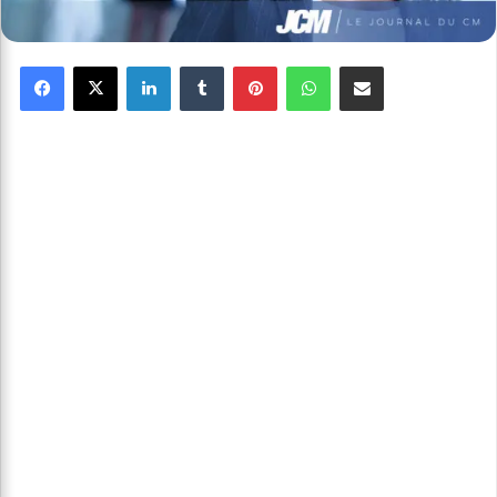
Facebook
X
Linkedin
Tumblr
Pinterest
WhatsApp
Partager par email