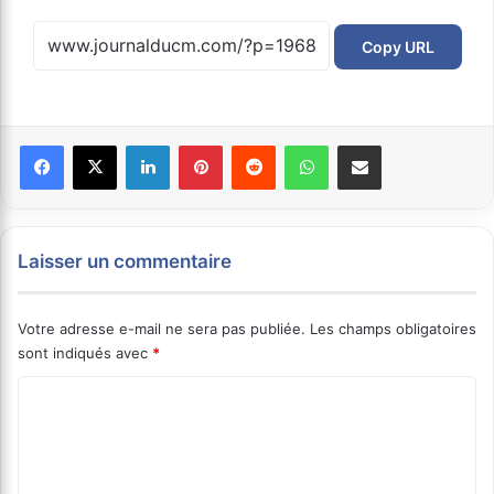
Copy URL
Facebook
X
Linkedin
Pinterest
Reddit
WhatsApp
Partager par email
Laisser un commentaire
Votre adresse e-mail ne sera pas publiée.
Les champs obligatoires
sont indiqués avec
*
C
o
m
m