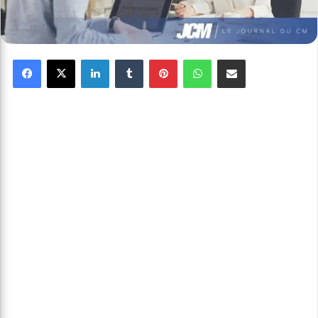
Facebook
X
Linkedin
Tumblr
Pinterest
WhatsApp
Partager par email