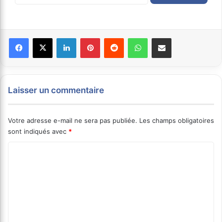
Facebook
X
Linkedin
Pinterest
Reddit
WhatsApp
Partager par email
Laisser un commentaire
Votre adresse e-mail ne sera pas publiée.
Les champs obligatoires
sont indiqués avec
*
C
o
m
m
e