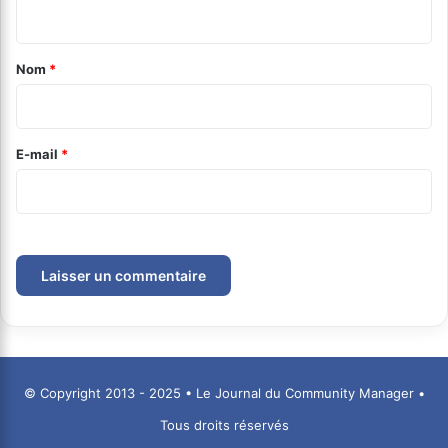
n
t
a
Nom
*
i
r
e
E-mail
*
*
© Copyright 2013 - 2025 • Le Journal du Community Manager •
Tous droits réservés