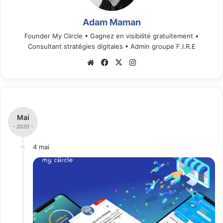
Adam Maman
Founder My Ciircle • Gagnez en visibilité gratuitement •
Consultant stratégies digitales • Admin groupe F.I.R.E
We
Fa
X
Ins
bsi
ce
tag
te
bo
ra
ok
m
Mai
- 2020 -
4 mai