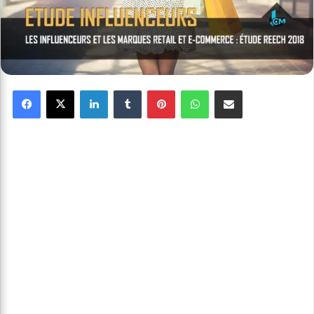
Facebook
X
Linkedin
Tumblr
Pinterest
WhatsApp
Partager par email