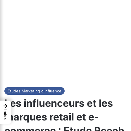
Etudes Marketing d'Influence
Les influenceurs et les
→
Index
marques retail et e-
commerce : Etude Reech