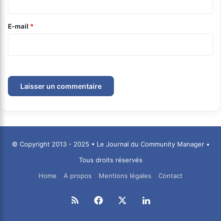
r
e
E-mail
*
*
© Copyright 2013 - 2025 • Le Journal du Community Manager •
Tous droits réservés
Home
A propos
Mentions légales
Contact
RSS
Facebook
X
Linkedin