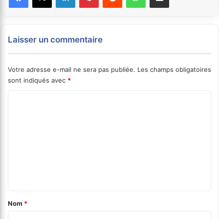
Laisser un commentaire
Votre adresse e-mail ne sera pas publiée.
Les champs obligatoires
sont indiqués avec
*
C
o
m
m
e
n
t
a
Nom
*
i