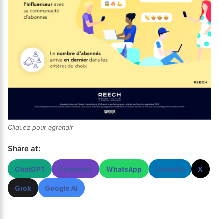
Cliquez pour agrandir
Share at:
ChatGPT
Perplexity
WhatsApp
LinkedIn
X
Grok
Google AI