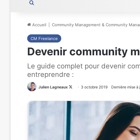
Rechercher
Accueil
|
Community Management & Community Mana
CM Freelance
Devenir community ma
Le guide complet pour devenir com
entreprendre :
Julien Lagneaux
Follow
3 octobre 2019
Dernière mise à 
on
X