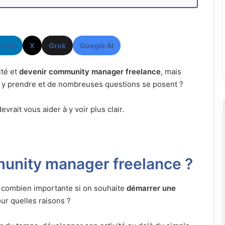
kedIn
X
Grok
Google AI
ité et
devenir community manager freelance
, mais
y prendre et de nombreuses questions se posent ?
vrait vous aider à y voir plus clair.
unity manager freelance ?
h combien importante si on souhaite
démarrer une
our quelles raisons ?