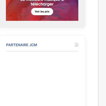
t
e
PARTENAIRE JCM