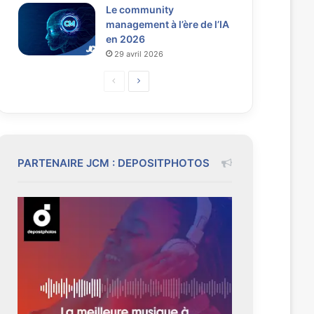
Le community
management à l’ère de l’IA
en 2026
29 avril 2026
P
P
a
a
g
g
e
e
p
s
PARTENAIRE JCM : DEPOSITPHOTOS
r
u
é
i
c
v
é
a
d
n
e
t
n
e