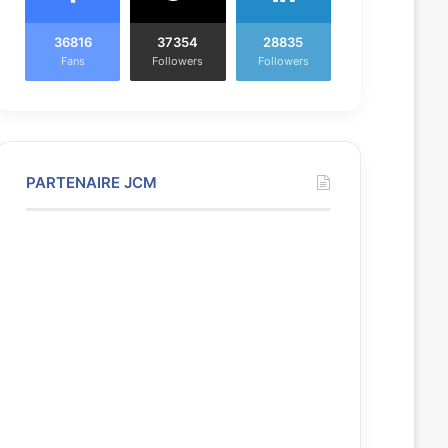
36816
37354
28835
Fans
Followers
Followers
PARTENAIRE JCM