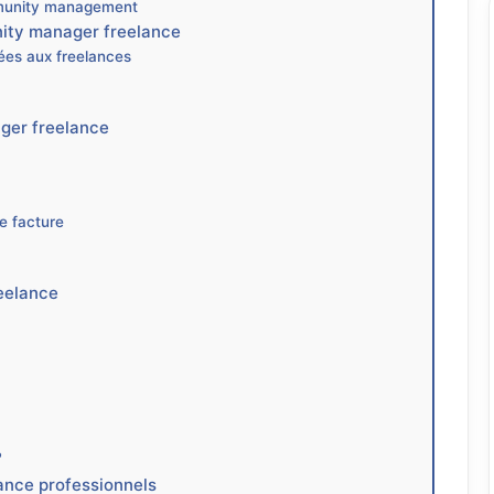
mmunity management
nity manager freelance
iées aux freelances
ager freelance
re facture
eelance
?
ance professionnels