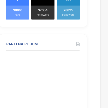
36816
37354
28835
Fans
Followers
Followers
PARTENAIRE JCM