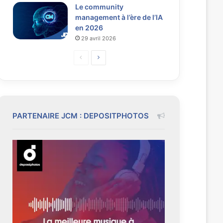
Le community
management à l’ère de l’IA
en 2026
29 avril 2026
P
P
a
a
g
g
e
e
p
s
PARTENAIRE JCM : DEPOSITPHOTOS
r
u
é
i
c
v
é
a
d
n
e
t
n
e