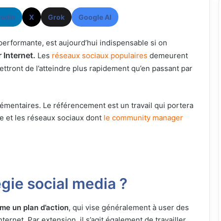
kedIn
X
Grok
Google AI
 performante, est aujourd’hui indispensable si on
r Internet.
Les
réseaux sociaux populaires
demeurent
ttront de l’atteindre plus rapidement qu’en passant par
mentaires. Le référencement est un travail qui portera
me et les réseaux sociaux dont
le community manager
gie social media ?
me un plan d’action
, qui vise généralement à user des
ternet. Par extension, il s’agit également de travailler