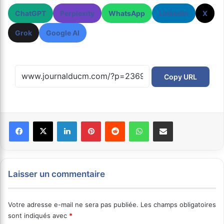
ChatGPT
Perplexity
WhatsApp
LinkedIn
X
Grok
Google AI
Copy URL
Facebook
X
Linkedin
Pinterest
Reddit
WhatsApp
Partager par email
Laisser un commentaire
Votre adresse e-mail ne sera pas publiée.
Les champs obligatoires
sont indiqués avec
*