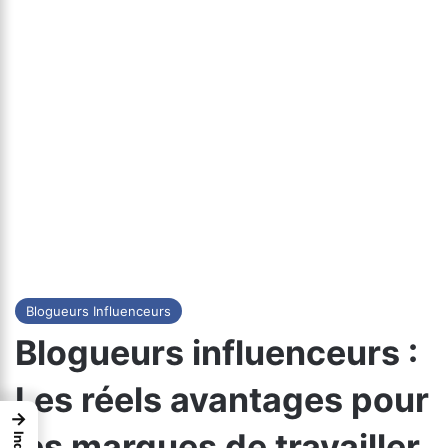
Blogueurs Influenceurs
Blogueurs influenceurs :
Les réels avantages pour
→
les marques de travailler