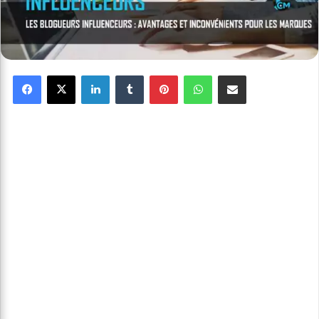
Facebook
X
Linkedin
Tumblr
Pinterest
WhatsApp
Partager par email