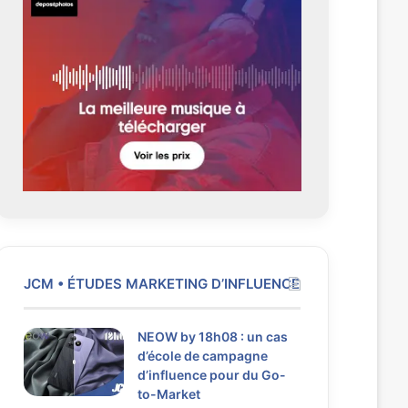
é
a
d
n
e
t
n
e
t
e
JCM • ÉTUDES MARKETING D’INFLUENCE
NEOW by 18h08 : un cas
d’école de campagne
d’influence pour du Go-
to-Market