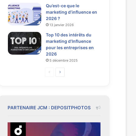
Qu’est-ce que le
marketing d’influence en
2026 ?
13 janvier 2026
Top 10 des intérêts du
marketing d’Influence
pour les entreprises en
2026
5 décembre 2025
P
P
a
a
g
g
e
e
p
s
PARTENAIRE JCM : DEPOSITPHOTOS
r
u
é
i
c
v