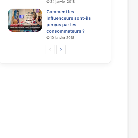
24 janvier 2018
Comment les
influenceurs sont-ils
perçus par les
consommateurs ?
10 janvier 2018
P
P
a
a
g
g
e
e
p
s
r
u
é
i
c
v
é
a
d
n
e
t