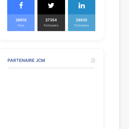
36816
37354
28835
Fans
Followers
Followers
PARTENAIRE JCM