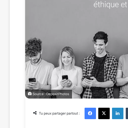
Source : DepositPhotos
Facebook
X
Linkedin
Tu peux partager partout :