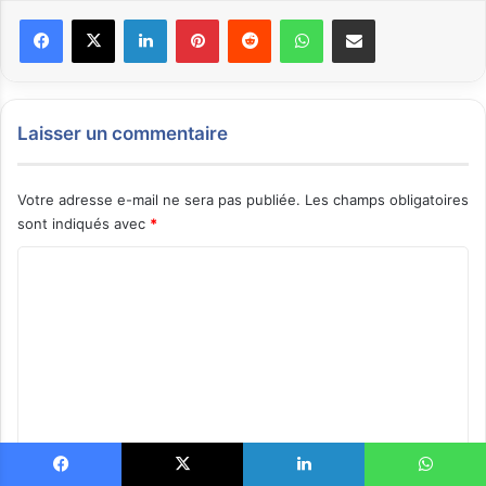
Facebook
X
Linkedin
Pinterest
Reddit
WhatsApp
Partager par email
Laisser un commentaire
Votre adresse e-mail ne sera pas publiée.
Les champs obligatoires
sont indiqués avec
*
C
o
m
m
e
n
t