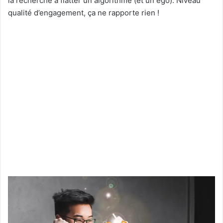
la recherche à flatter un algorithme (et un égo). Niveau
qualité d’engagement, ça ne rapporte rien !