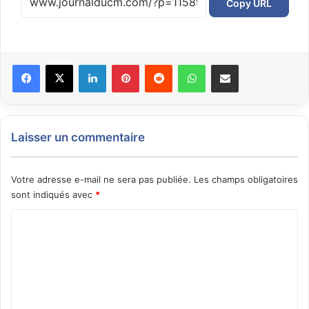
Copy URL
Facebook
X
Linkedin
Pinterest
Reddit
WhatsApp
Partager par email
Laisser un commentaire
Votre adresse e-mail ne sera pas publiée.
Les champs obligatoires
sont indiqués avec
*
C
o
m
m
e