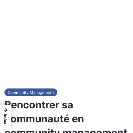
Community Management
Rencontrer sa
→
communauté en
Index
community management