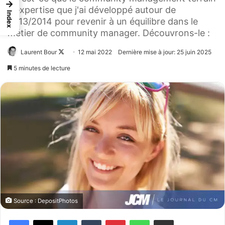
→
? expertise que j'ai développé autour de
Index
2013/2014 pour revenir à un équilibre dans le
métier de community manager. Découvrons-le :
Laurent Bour
Follow
12 mai 2022
Dernière mise à jour: 25 juin 2025
on
5 minutes de lecture
X
Source : DepositPhotos
Facebook
X
Linkedin
Tumblr
Pinterest
WhatsApp
Partager par email