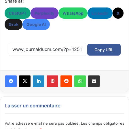
Share at:
ChatGPT
Perplexity
WhatsApp
LinkedIn
X
Grok
Google AI
Copy URL
Facebook
X
Linkedin
Pinterest
Reddit
WhatsApp
Partager par email
Laisser un commentaire
Votre adresse e-mail ne sera pas publiée.
Les champs obligatoires