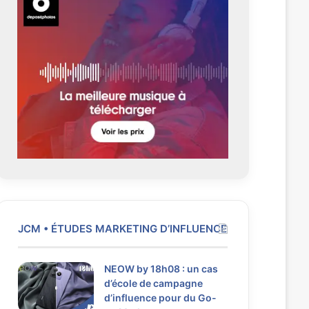
c
v
é
a
d
n
e
t
n
e
t
e
JCM • ÉTUDES MARKETING D’INFLUENCE
NEOW by 18h08 : un cas
d’école de campagne
d’influence pour du Go-