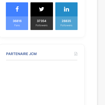
36816
37354
28835
Fans
Followers
Followers
PARTENAIRE JCM