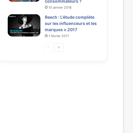
consommateurs ?
10 janvier 2018
Reech : L’étude complète
sur les influenceurs et les
marques v.2017
1 février 2017
P
P
a
a
g
g
e
e
p
s
r
u
é
i
c
v
é
a
d
n
e
t