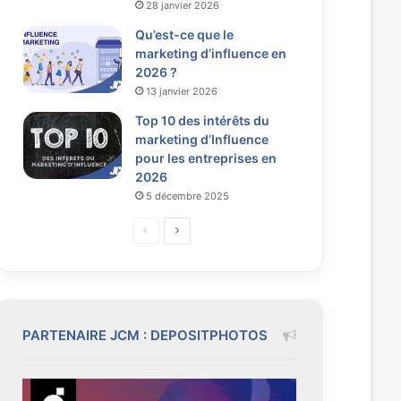
28 janvier 2026
Qu’est-ce que le
marketing d’influence en
2026 ?
13 janvier 2026
Top 10 des intérêts du
marketing d’Influence
pour les entreprises en
2026
5 décembre 2025
P
P
a
a
g
g
e
e
p
s
PARTENAIRE JCM : DEPOSITPHOTOS
r
u
é
i