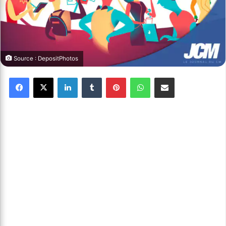
Source : DepositPhotos
Facebook
X
Linkedin
Tumblr
Pinterest
WhatsApp
Partager par email