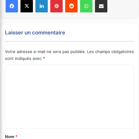
Facebook
X
Linkedin
Pinterest
Reddit
WhatsApp
Partager par email
Laisser un commentaire
Votre adresse e-mail ne sera pas publiée.
Les champs obligatoires
sont indiqués avec
*
C
o
m
m
e
n
t
a
Nom
*