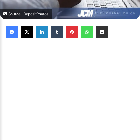
Source : DepositPhotos
Facebook
X
Linkedin
Tumblr
Pinterest
WhatsApp
Partager par email