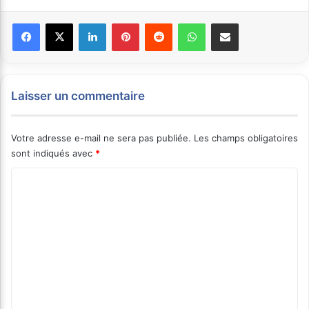
Facebook
X
Linkedin
Pinterest
Reddit
WhatsApp
Partager par email
Laisser un commentaire
Votre adresse e-mail ne sera pas publiée.
Les champs obligatoires
sont indiqués avec
*
C
o
m
m
e
n
t