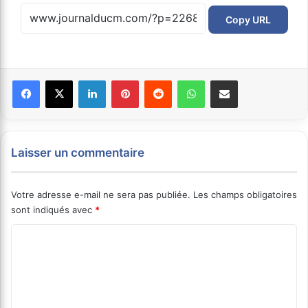
Copy URL
Facebook
X
Linkedin
Pinterest
Reddit
WhatsApp
Partager par email
Laisser un commentaire
Votre adresse e-mail ne sera pas publiée.
Les champs obligatoires
sont indiqués avec
*
C
o
m
m