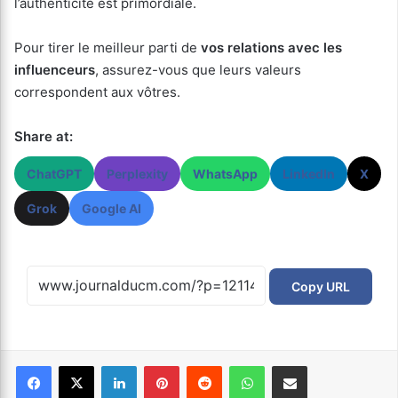
l’authenticité est primordiale.
Pour tirer le meilleur parti de
vos relations avec les
influenceurs
, assurez-vous que leurs valeurs
correspondent aux vôtres.
Share at:
ChatGPT
Perplexity
WhatsApp
LinkedIn
X
Grok
Google AI
Copy URL
Facebook
X
Linkedin
Pinterest
Reddit
WhatsApp
Partager par email