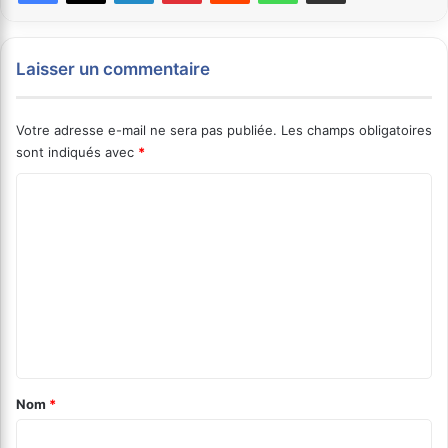
Laisser un commentaire
Votre adresse e-mail ne sera pas publiée.
Les champs obligatoires
sont indiqués avec
*
C
o
m
m
e
n
t
a
Nom
*
i