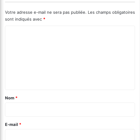
Votre adresse e-mail ne sera pas publiée.
Les champs obligatoires
sont indiqués avec
*
C
o
m
m
e
n
t
a
Nom
*
i
r
e
E-mail
*
*