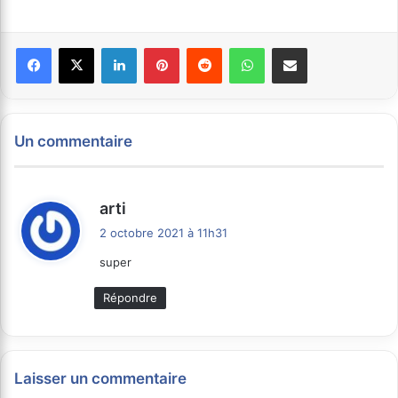
Facebook
X
Linkedin
Pinterest
Reddit
WhatsApp
Partager par email
Un commentaire
d
arti
i
2 octobre 2021 à 11h31
t
super
:
Répondre
Laisser un commentaire