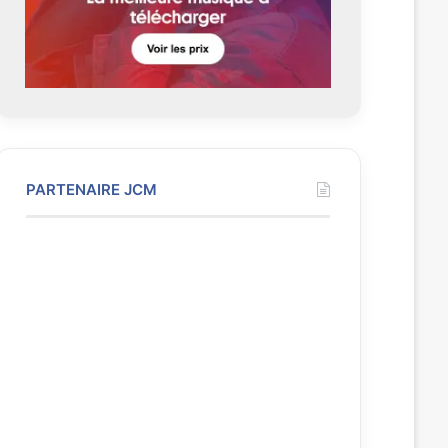
t
e
PARTENAIRE JCM