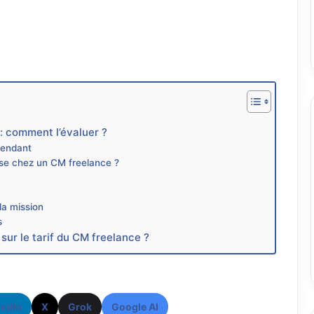
: comment l’évaluer ?
pendant
sse chez un CM freelance ?
la mission
s
 sur le tarif du CM freelance ?
kedIn
X
Grok
Google AI