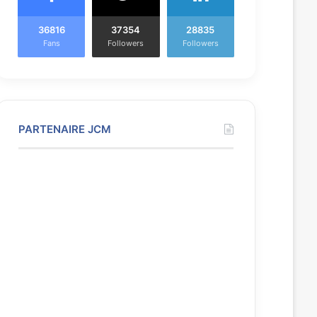
36816
37354
28835
Fans
Followers
Followers
PARTENAIRE JCM