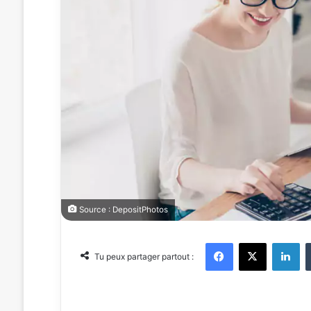
Source : DepositPhotos
Facebook
X
Linkedin
Tu peux partager partout :