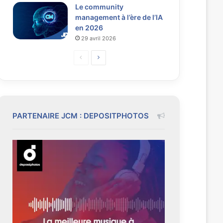
Le community
management à l’ère de l’IA
en 2026
29 avril 2026
P
P
a
a
g
g
e
e
p
s
PARTENAIRE JCM : DEPOSITPHOTOS
r
u
é
i
c
v
é
a
d
n
e
t
n
e