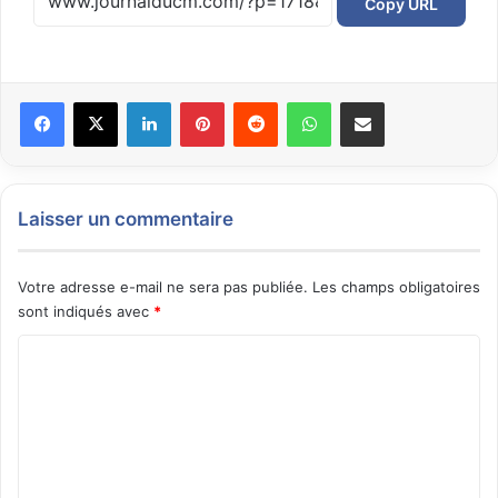
Copy URL
Facebook
X
Linkedin
Pinterest
Reddit
WhatsApp
Partager par email
Laisser un commentaire
Votre adresse e-mail ne sera pas publiée.
Les champs obligatoires
sont indiqués avec
*
C
o
m
m
e