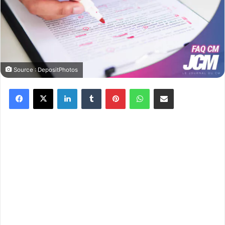
Source : DepositPhotos
Facebook
X
Linkedin
Tumblr
Pinterest
WhatsApp
Partager par email