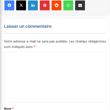
Facebook
X
Linkedin
Pinterest
Reddit
WhatsApp
Partager par email
Laisser un commentaire
Votre adresse e-mail ne sera pas publiée.
Les champs obligatoires
sont indiqués avec
*
C
o
m
m
e
n
t
a
Nom
*