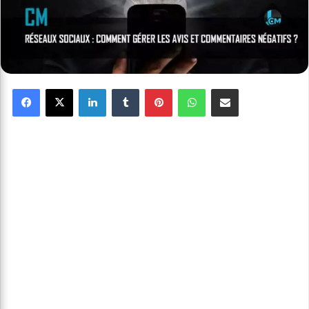
Facebook
X
Linkedin
Tumblr
Pinterest
WhatsApp
Partager par email